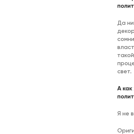
полит
Да ни
декор
сомни
власт
такой
проце
свет.
А как
полит
Я не 
Ориги