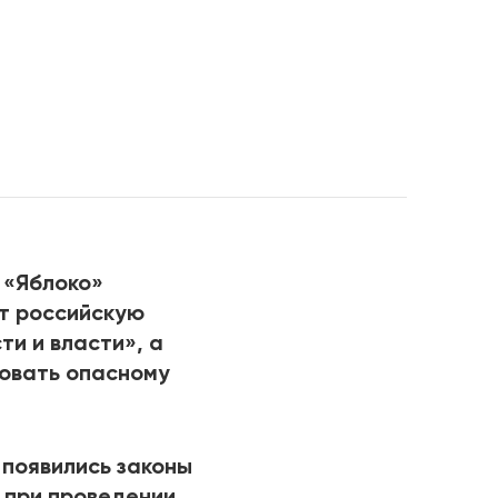
РИЧИНЫ
 «Яблоко»
ит российскую
ти и власти», а
вовать опасному
о появились законы
 при проведении