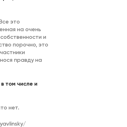
Все это
енная на очень
 собственности и
ство порочно, это
участники
ынося правду на
 в том числе и
то нет.
yavlinsky/