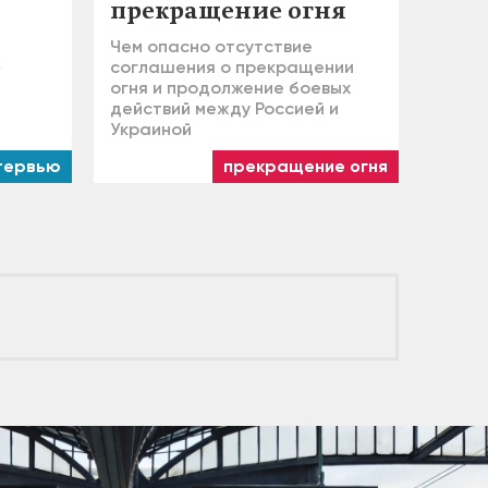
прекращение огня
Чем опасно отсутствие
»
соглашения о прекращении
огня и продолжение боевых
действий между Россией и
Украиной
тервью
прекращение огня