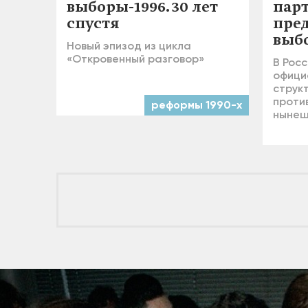
выборы-1996. 30 лет
пар
спустя
пре
выб
Новый эпизод из цикла
«Откровенный разговор»
В Росс
офици
струк
проти
реформы 1990-х
нынеш