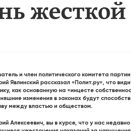
ень жесткой
2025
2022
ЕННЫЙ ВЫХОД
РОССИЯ-2022: П
ВСЕ КНИГИ
ПОДРОБНЕЕ
атель и член политического комитета партии
рий Явлинский рассказал «Полит.ру», что вид
ику, как основанную на «инцесте собственнос
няшние изменения в законах будут способст
ву между властью и обществом.
рий Алексеевич, вы в курсе, что у нас недавн
щиеся ужесточения наказаний за нарушения