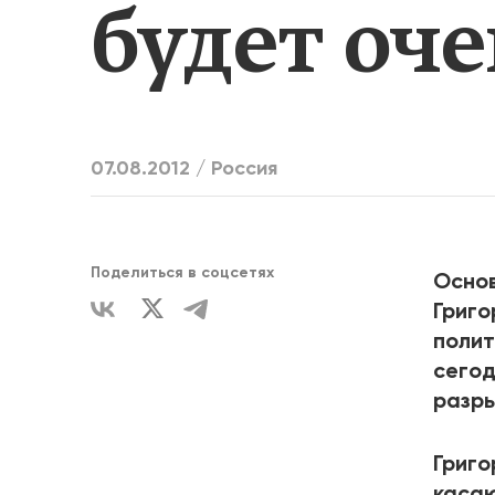
будет оч
ЕДИНСТВ
07.08.2012 /
Россия
Поделиться в соцсетях
Основ
Григо
полит
сегод
разры
Григо
касаю