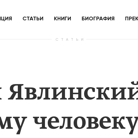
ить
Для России война с Украиной
Экономи
и на
как ядерный удар,
развити
е
нанесенный по самим себе
ИЦИЯ
СТАТЬИ
КНИГИ
БИОГРАФИЯ
ПРЕ
СТАТЬИ
— Узнать больше
— Узнать 
 Явлинский
му человеку