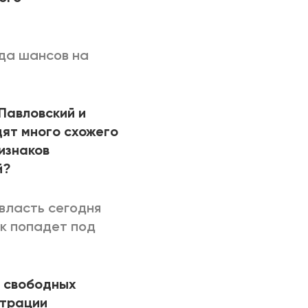
гда шансов на
Павловский и
дят много схожего
ризнаков
й?
власть сегодня
ек попадет под
м свободных
страции