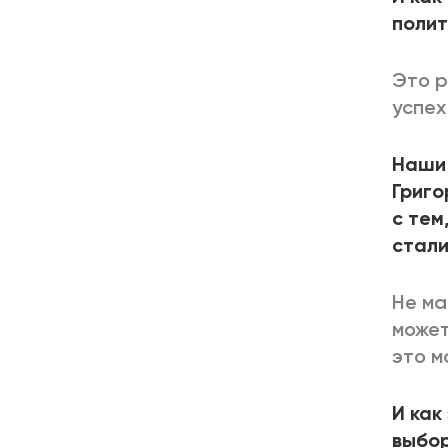
полит
Это р
успех
Наши 
Григо
с тем
стали
Не ма
может
это м
И как
выбор