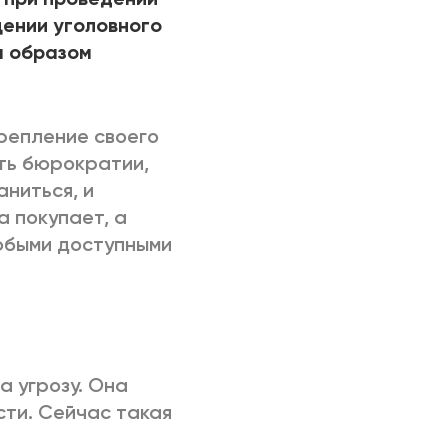
щении уголовного
м образом
крепление своего
ть бюрократии,
аниться, и
а покупает, а
любыми доступными
а угрозу. Она
сти. Сейчас такая