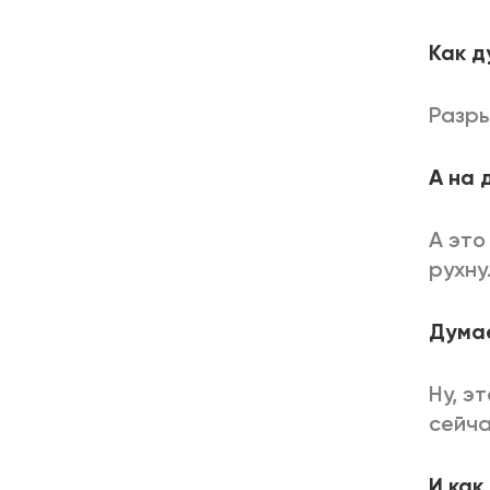
Как д
Разры
А на 
А это
рухну
Думае
Ну, э
сейча
И как