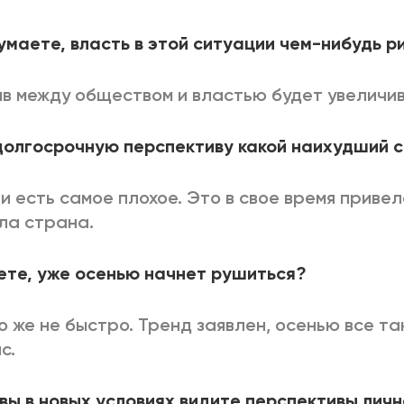
умаете, власть в этой ситуации чем-нибудь р
в между обществом и властью будет увеличив
долгосрочную перспективу какой наихудший 
 и есть самое плохое. Это в свое время привело
ла страна.
те, уже осенью начнет рушиться?
то же не быстро. Тренд заявлен, осенью все так
с.
 вы в новых условиях видите перспективы лич