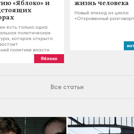
тию «Яблоко» и
жизнь человека
дстоящих
Новый эпизод из цикла
орах
«Откровенный разговор
ии есть только одна
альная политическая
тура, которая открыто
востоит
ин
ней политике власти
Яблоко
Все статьи