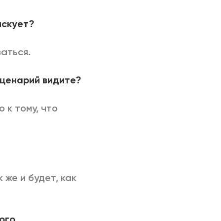
искует?
аться.
сценарий видите?
 к тому, что
 же и будет, как
ного