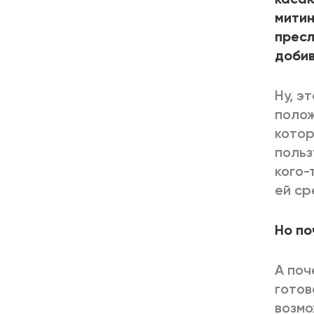
митин
пресл
добив
Ну, э
полож
котор
польз
кого-
ей ср
Но по
А поч
готов
возмо