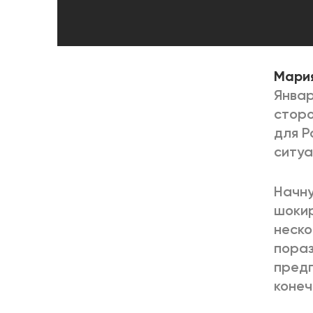
Мария
Январ
сторо
для Р
ситуа
Начну
шокир
неско
пораз
предп
конеч