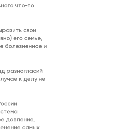
ьного что-то
выразить свои
но) его семье,
се болезненное и
ряд разногласий
лучае к делу не
России
истема
ое давление,
менение самых