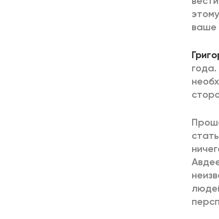
вести
этому
ваше 
Григо
года.
необх
сторо
Проше
стать
ничег
Авдее
неизв
людей
персп