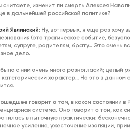
ы считаете, изменит ли смерть Алексея Навал
е в дальнейшей российской политике?
рий Явлинский:
Ну, во-первых, я еще раз хочу 
езнования (это трагическое событие, безуслов
етям, супруге, родителям, брату… Это очень в
зное дело.
 было с ним очень много разногласий; целый 
 категорический характер… Но это в данном с
ится.
ошедшее говорит о том, в каком состоянии в 
енциарная система. Оно говорит о том, как с
атилась в пыточную практически: бесконечн
нечное усиление, ужесточение изоляции, при