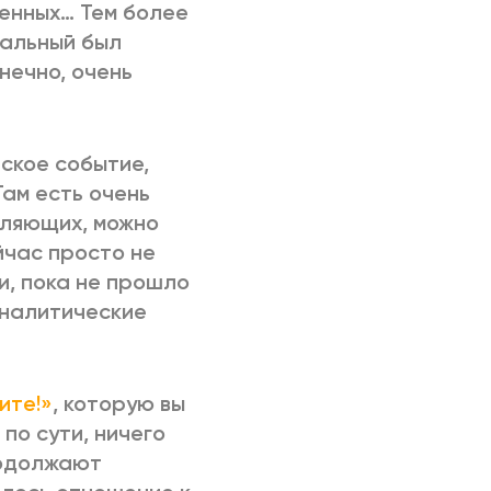
ченных… Тем более
вальный был
нечно, очень
еское событие,
Там есть очень
вляющих, можно
йчас просто не
и, пока не прошло
 аналитические
ите!»
, которую вы
по сути, ничего
родолжают