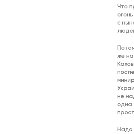
Что п
огонь
с нын
людей
Потом
же на
Кахов
после
минир
Украи
не на
одна 
прост
Надо 