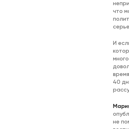
непри
что м
полит
серье
И есл
котор
много
довол
время
40 дн
рассу
Мария
опубл
не по