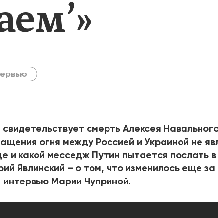
аем’»
2025
2022
ЕННЫЙ ВЫХОД
РОССИЯ-2022: П
ВСЕ КНИГИ
тервью
ПОДРОБНЕЕ
 свидетельствует смерть Алексея Навального
ащения огня между Россией и Украиной не яв
е и какой месседж Путин пытается послать в
рий Явлинский – о том, что изменилось еще за
 интервью Марии Чуприной.