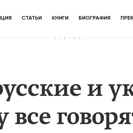
ить
Для России война с Украиной
Экономи
и на
как ядерный удар,
развити
е
нанесенный по самим себе
ИЦИЯ
СТАТЬИ
КНИГИ
БИОГРАФИЯ
ПРЕ
СТАТЬИ
— Узнать больше
— Узнать 
русские и у
 все говоря