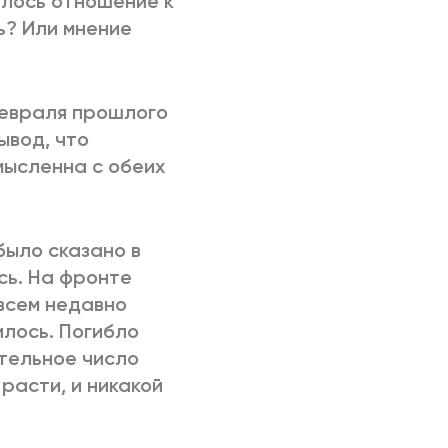
ялось отношение к
ь? Или мнение
февраля прошлого
ывод, что
мысленна с обеих
было сказано в
сь. На фронте
овсем недавно
илось. Погибло
ительное число
расти, и никакой