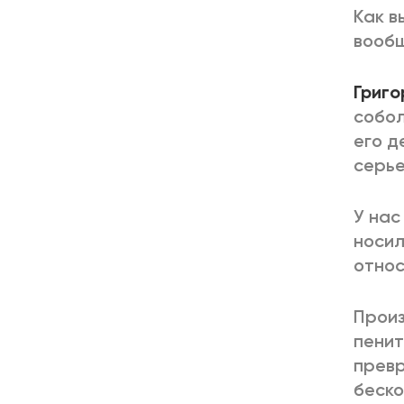
Как в
вообщ
Григо
собол
его д
серье
У нас
носил
относ
Произ
пенит
превр
беско