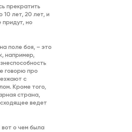
сь прекратить
10 лет, 20 лет, и
 придут, но
на поле боя, – это
к, например,
изнеспособность
не говорю про
уезжают с
лом. Кроме того,
рарная страна,
исходящее ведет
 вот о чем была