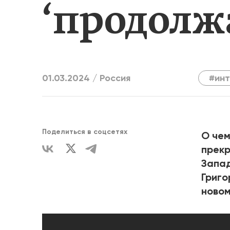
‘продолж
ЕДИНСТВ
01.03.2024 /
Россия
#ин
Поделиться в соцсетях
О чем
прекр
Запад
Григо
новом