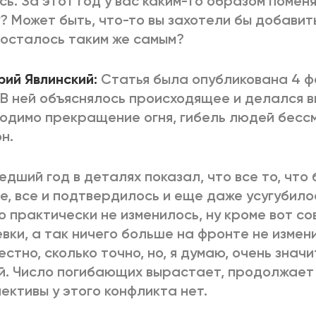
сь. За этот год у вас каким-то образом помен
? Может быть, что-то вы захотели бы добавит
осталось таким же самым?
рий Явлинский:
Статья была опубликована 4 
 В ней объяснялось происходящее и делался в
одимо прекращение огня, гибель людей бесс
н.
дший год в деталях показал, что все то, что 
е, все и подтвердилось и еще даже усугубило
о практически не изменилось, ну кроме вот с
вки, а так ничего больше на фронте не измен
естно, сколько точно, но, я думаю, очень знач
. Число погибающих вырастает, продолжает 
ективы у этого конфликта нет.