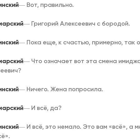
линский
―
Вот, правильно.
марский
―
Григорий Алексеевич с бородой.
линский
―
Пока еще, к счастью, примерно, так о
марский
―
Что означает вот эта смена имиджа
сеевич?
линский
―
Ничего. Жена попросила.
марский
―
И всё, да?
линский
―
И всё, это немало. Это вам «всё», а 
сё».