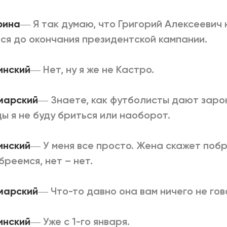
рина
―
Я так думаю, что Григорий Алексеевич
ся до окончания президентской кампании.
линский
―
Нет, ну я же не Кастро.
марский
―
Знаете, как футболисты дают зарок
ы я не буду бриться или наоборот.
линский
―
У меня все просто. Жена скажет побр
бреемся, нет – нет.
марский
―
Что-то давно она вам ничего не гов
линский
―
Уже с 1-го января.