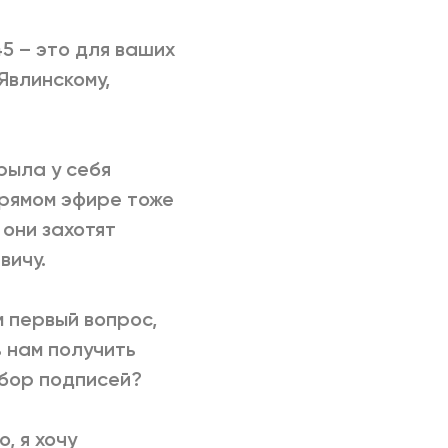
45 – это для ваших
Явлинскому,
рыла у себя
прямом эфире тоже
 они захотят
вичу.
м первый вопрос,
ь нам получить
сбор подписей?
, я хочу