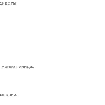
ндидаты
ч меняет имидж.
мпании.