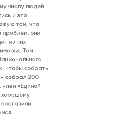
му числу людей,
ись и это
ажу о том, что
з проблем, они
дин из них
иморья. Там
 Национального
к, чтобы собрать
 он собрал 200
, член «Единой
по-хорошему
е поставили
емся.