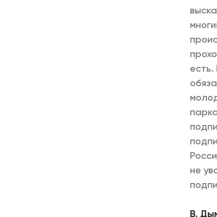
выска
многи
проис
прохо
есть.
обяза
молод
парка
подпи
подпи
Росси
не ув
подпи
В. Ды