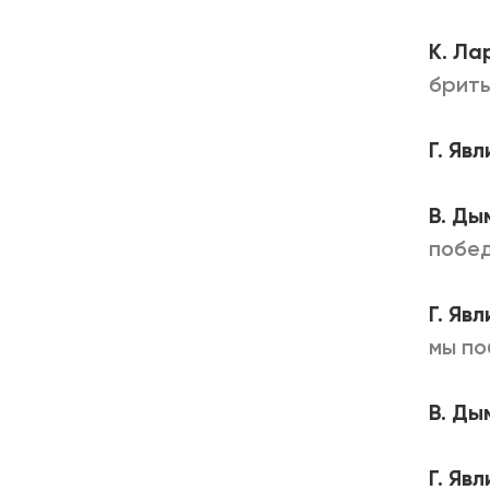
К. Ла
брить
Г. Яв
В. Ды
побед
Г. Яв
мы по
В. Ды
Г. Яв