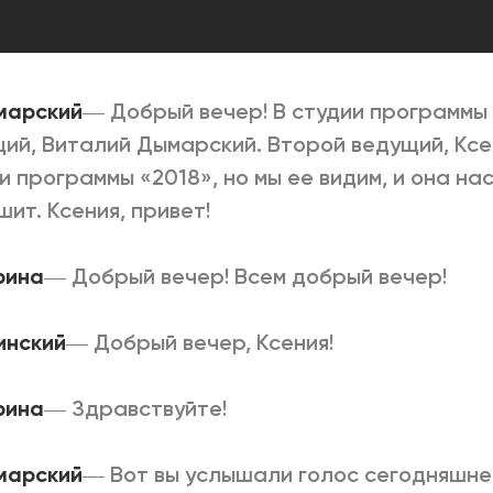
марский
― Добрый вечер! В студии программы 
ий, Виталий Дымарский. Второй ведущий, Ксе
и программы «2018», но мы ее видим, и она на
шит. Ксения, привет!
рина
―
Добрый вечер! Всем добрый вечер!
линский
―
Добрый вечер, Ксения!
рина
―
Здравствуйте!
марский
―
Вот вы услышали голос сегодняшнег