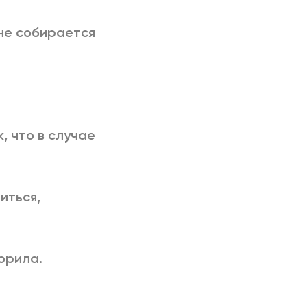
 не собирается
, что в случае
иться,
орила.