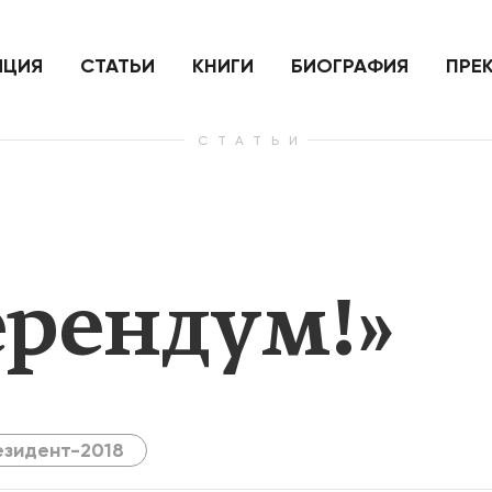
ить
Для России война с Украиной
Экономи
и на
как ядерный удар,
развити
е
нанесенный по самим себе
ИЦИЯ
СТАТЬИ
КНИГИ
БИОГРАФИЯ
ПРЕ
СТАТЬИ
— Узнать больше
— Узнать 
ерендум!»
езидент-2018