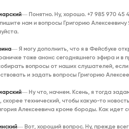
марский
―
Понятно. Ну, хорошо. +7 985 970 45 
пишите нам и вопросы Григорию Алексеевичу 
уйста.
рина
―
Я могу дополнить, что я в Фейсбуке отк
раничке тоже анонс сегодняшнего эфира и в 
собирать вопросы от наших слушателей, если
ствовать и задать вопросы Григорию Алексее
марский
―
Ну что, начнем. Ксень, я тогда зада
, скорее технический, чтобы какую-то новост
игория Алексеевича кроме бороды. Как идет 
линский
―
Вот, хороший вопрос. Ну, прежде всего