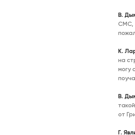
В. Ды
СМС, 
пожал
К. Ла
на ст
могу 
поуча
В. Ды
такой
от Гр
Г. Яв