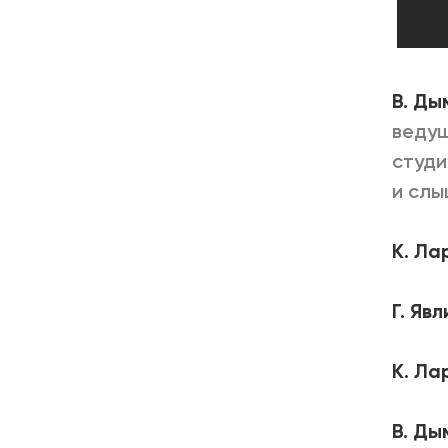
В. Ды
ведущ
студи
и слы
К. Ла
Г. Яв
К. Ла
В. Ды