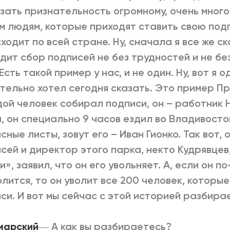
зать признательность огромному, очень много
м людям, которые приходят ставить свою подп
ходит по всей стране. Ну, сначала я все же ск
дит сбор подписей не без трудностей и не бе
 Есть такой пример у нас, и не один. Ну, вот я о
тельно хотел сегодня сказать. Это пример Пр
ой человек собирал подписи, он – работник
, он специально 9 часов ездил во Владивосто
сные листы, зовут его – Иван Гионко. Так вот,
сей и директор этого парка, некто Кудрявцев
и», заявил, что он его увольняет. А, если он 
олится, то он уволит все 200 человек, которы
си. И вот мы сейчас с этой историей разбира
марский
―
А как вы разбираетесь?