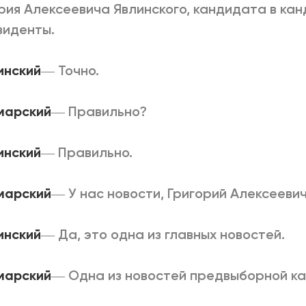
рия Алексеевича Явлинского, кандидата в ка
зиденты.
линский
―
Точно.
марский
―
Правильно?
линский
―
Правильно.
марский
―
У нас новости, Григорий Алексееви
линский
―
Да, это одна из главных новостей.
марский
―
Одна из новостей предвыборной ка