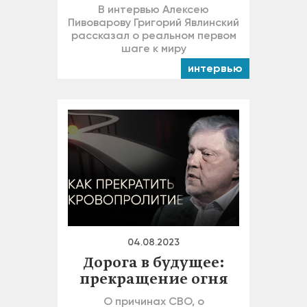
В интервью Алексею
Пивоварову Григорий Явлинский
рассказал о реальном первом
шаге к миру
интервью
04.08.2023
Дорога в будущее:
прекращение огня
О причинах СВО, о