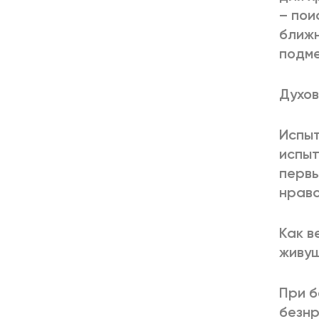
– пои
ближн
подме
Духов
Испыт
испыт
первы
нравс
Как в
живущ
При б
безнр