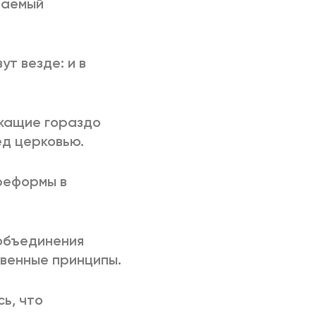
ваемый
т везде: и в
ужащие гораздо
ед церковью.
реформы в
 объединения
венные принципы.
ь, что