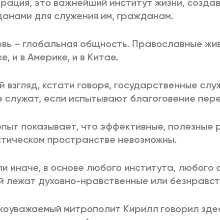
рация, это важнейший институт жизни, созда
анами для служения им, гражданам.
вь – глобальная общность. Православные живу
е, и в Америке, и в Китае.
й взгляд, кстати говоря, государственные сл
 служат, если испытывают благоговение пер
пыт показывает, что эффективные, полезные 
тическом пространстве невозможны.
ли иначе, в основе любого института, любого
 лежат духовно-нравственные или безнравст
коуважаемый митрополит Кирилл говорил здес