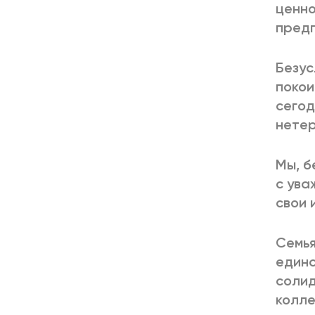
ценно
предп
Безус
покои
сегод
нетер
Мы, б
с ува
свои 
Семья
единс
солид
колле