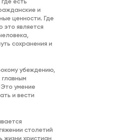
 где есть
гражданские и
ые ценности. Где
 это является
человека,
путь сохранения и
убокому убеждению,
 главным
 Это умение
ать и вести
ывается
отяжении столетий
ь жизни христиан