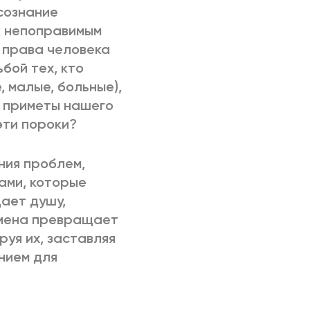
сознание
к непоправимым
о права человека
бой тех, кто
, малые, больные),
 приметы нашего
эти пороки?
ния проблем,
ами, которые
ает душу,
одмена превращает
руя их, заставляя
нием для