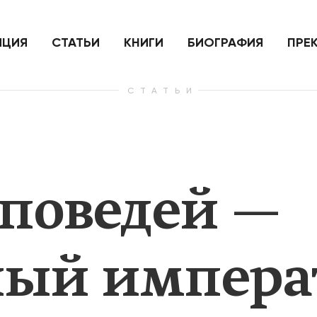
ить
Для России война с Украиной
Экономи
и на
как ядерный удар,
развити
е
нанесенный по самим себе
ИЦИЯ
СТАТЬИ
КНИГИ
БИОГРАФИЯ
ПРЕ
СТАТЬИ
— Узнать больше
— Узнать 
аповедей —
ый импера