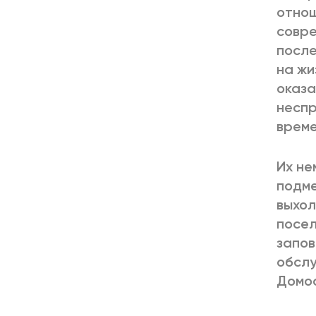
отнош
совре
после
на жи
оказа
неспр
време
Их не
подме
выхол
посел
запов
обслу
Домо