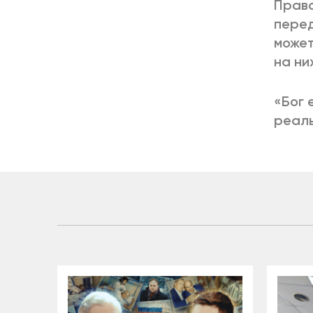
Право
перед
может
на ни
«Бог 
реаль