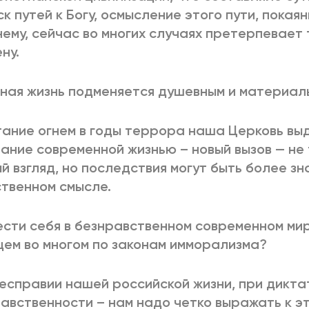
ск путей к Богу, осмысление этого пути, покая
ему, сейчас во многих случаях претерпевае
ну.
ная жизнь подменяется душевным и материал
ание огнем в годы террора наша Церковь вы
ание современной жизнью – новый вызов — не 
й взгляд, но последствия могут быть более з
твенном смысле.
ести себя в безнравственном современном мире
ем во многом по законам имморализма?
есправии нашей российской жизни, при дикта
авственности – нам надо четко выражать к э