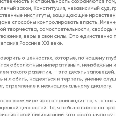
ственность и стабильность сохраняются там,
лемый закон, Конституция, независимый суд, 
твенные институты, защищающие нравственн
ане способны контролировать власть. Именно
ой творчества, самостоятельности, свободы 
важения, веры в свои силы. Это единственно 
етания России в ХХI веке.
говорить о ценностях, которые, по нашему гл
тся абсолютным императивным, неизбежным и
ием такого развития, — это десять заповедей.
ь и любить, надеяться и терпеть, умение слуш
г, стремление к межнациональному диалогу.
с во всем мире часто происходит то, что наз
ценкой ценностей. То, что было важно на пр
ристианской цивилизации, что составляло сут