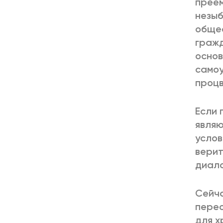
преем
незыб
общес
гражд
основ
самоу
процв
Если 
являю
услов
верит
диало
Сейча
перео
для х