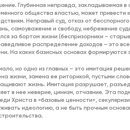
ение. Глубинная неправда, закладываемая в 
менного общества властью, может привести 
дствиям. Неправый суд, отказ от бесспорног
знь, самоуважение и свободу, небрежение судь
лся за бортом жизни (беспризорники – старые
аведливое распределение доходов – это все
ни. На каких базисных основах формируются 
мало, но одно из главных – это имитация реше
на жизни, замена ее риторикой, пустыми слов
ащивают жизнь. Имитация разрушает, разъед
яет в нее неверие, цинизм, отчаяние. Эта п
еди Христа в «базовые ценности», секуляризи
живать идеологию, а не быть прочным основа
строительства.