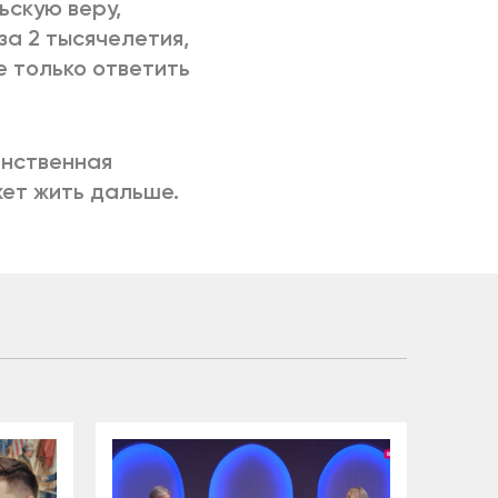
ьскую веру,
а 2 тысячелетия,
е только ответить
инственная
жет жить дальше.