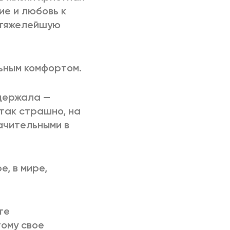
ние и любовь к
т тяжелейшую
ьным комфортом.
держала —
так страшно, на
начительными в
, в мире,
те
тому свое