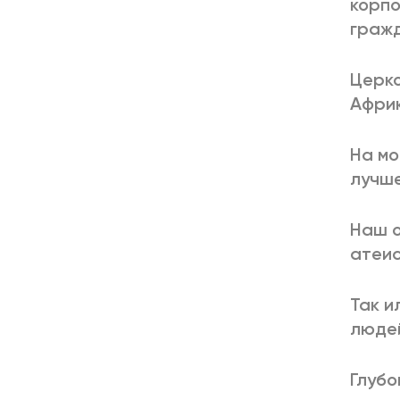
корпо
гражд
Церко
Африк
На мо
лучше
Наш о
атеис
Так и
людей
Глубо